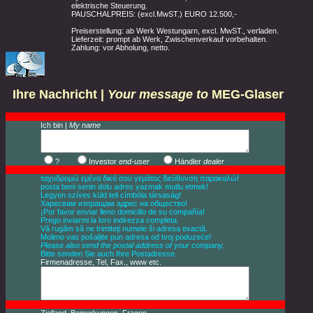
elektrische Steuerung.
PAUSCHALPREIS: (excl.MwST.) EURO 12.500,-
Preiserstellung: ab Werk Westungarn, excl. MwST., verladen.
Lieferzeit: prompt ab Werk, Zwischenverkauf vorbehalten.
Zahlung: vor Abholung, netto.
Ihre Nachricht |
Your message to
MEG-Glaser
Ich bin |
My name
?
Investor
end-user
Händler
dealer
ταχυδρομώ εμένα δικό σου γεμάτος διεύθυνση παρακαλώ!
posta beni senin dolu adres yazmak mutlu etmek!
Legyen szíves küld teli címbóla társaság!
Харесвам изпращам адрес на общество!
¡Por favor enviar lleno domicilio de su compañía!
Prego inviarmi la loro indirezza completa.
Vă rugăm să ne trimiteţi numele ši adresa exactă.
Molimo vas pošaljite pun adresa od tvoj poduzeće!
Please also send the postal address of your company.
Bitte senden Sie auch Ihre Postadresse.
Firmenadresse, Tel, Fax., www etc.
Zielland, Bemerkungen, Fragen