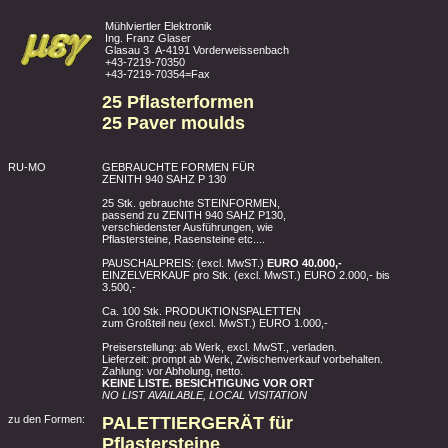
Mühlviertler Elektronik
Ing. Franz Glaser
Glasau 3 A-4191 Vorderweissenbach
+43-7219-70350
+43-7219-70354=Fax
25 Pflasterformen
25 Paver moulds
RU-MO
GEBRAUCHTE FORMEN FÜR
ZENITH 940 SAHZ P 130
25 Stk. gebrauchte STEINFORMEN,
passend zu ZENITH 940 SAHZ P130,
verschiedenster Ausführungen, wie
Pflastersteine, Rasensteine etc....
PAUSCHALPREIS: (excl. MwST.)
EURO 40.000,-
EINZELVERKAUF pro Stk. (excl. MwST.) EURO 2.000,- bis
3.500,-
Ca. 100 Stk. PRODUKTIONSPALETTEN
zum Großteil neu (excl. MwST.) EURO 1.000,-
Preiserstellung: ab Werk, excl. MwST., verladen.
Lieferzeit: prompt ab Werk, Zwischenverkauf vorbehalten.
Zahlung: vor Abholung, netto.
KEINE LISTE. BESICHTIGUNG VOR ORT
NO LIST AVAILABLE, LOCAL VISITATION
zu den Formen:
PALETTIERGERÄT für
Pflastersteine